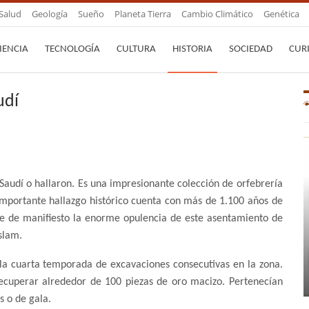
Salud
Geología
Sueño
Planeta Tierra
Cambio Climático
Genética
IENCIA
TECNOLOGÍA
CULTURA
HISTORIA
SOCIEDAD
CUR
udí
Saudí o hallaron. Es una impresionante colección de orfebrería
importante hallazgo histórico cuenta con más de 1.100 años de
ne de manifiesto la enorme opulencia de este asentamiento de
Islam
.
 la cuarta temporada de excavaciones consecutivas en la zona.
recuperar alrededor de 100 piezas de oro macizo. Pertenecían
 o de gala.