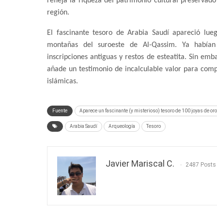
refleja la riqueza del patrimonio cultural preservado
región.
El fascinante tesoro de Arabia Saudí apareció lue
montañas del suroeste de Al-Qassim. Ya habían 
inscripciones antiguas y restos de esteatita. Sin emb
añade un testimonio de incalculable valor para compr
islámicas.
Fuente
Aparece un fascinante (y misterioso) tesoro de 100 joyas de or
Arabia Saudí
Arqueología
Tesoro
Javier Mariscal C.
2487 Posts