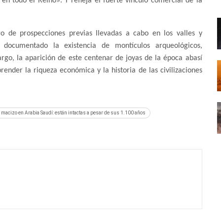
 en todo el Reino». Y refleja el fuerte vínculo comercial de la
go de prospecciones previas llevadas a cabo en los valles y
documentado la existencia de montículos arqueológicos,
argo, la aparición de este centenar de joyas de la época abasí
ender la riqueza económica y la historia de las civilizaciones
o macizo en Arabia Saudí: están intactas a pesar de sus 1.100 años