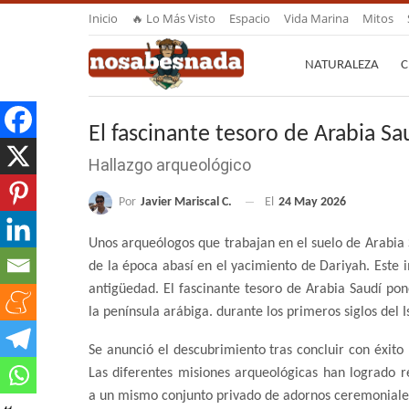
Inicio
🔥 Lo Más Visto
Espacio
Vida Marina
Mitos
NATURALEZA
C
El fascinante tesoro de Arabia Sa
Hallazgo arqueológico
Por
Javier Mariscal C.
El
24 May 2026
Unos arqueólogos que trabajan en el suelo de Arabia 
de la época abasí en el yacimiento de Dariyah. Este 
antigüedad. El fascinante tesoro de Arabia Saudí po
la península arábiga. durante los
primeros siglos del 
Se anunció el descubrimiento tras concluir con éxito
Las diferentes misiones arqueológicas han logrado 
a un mismo conjunto privado de adornos ceremoniales