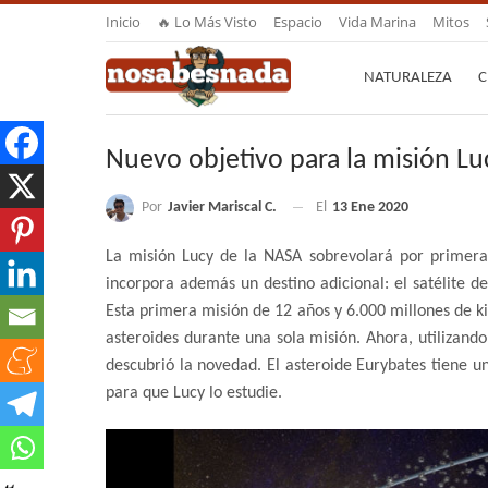
Inicio
🔥 Lo Más Visto
Espacio
Vida Marina
Mitos
NATURALEZA
C
Nuevo objetivo para la misión Lu
Por
Javier Mariscal C.
El
13 Ene 2020
La misión Lucy de la NASA sobrevolará por primera 
incorpora además un destino adicional: el satélite d
Esta primera misión de 12 años y 6.000 millones de ki
asteroides durante una sola misión. Ahora, utilizando
descubrió la novedad. El asteroide Eurybates tiene un
para que Lucy lo estudie.