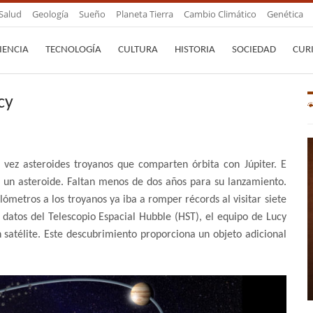
Salud
Geología
Sueño
Planeta Tierra
Cambio Climático
Genética
IENCIA
TECNOLOGÍA
CULTURA
HISTORIA
SOCIEDAD
CUR
cy
vez asteroides troyanos que comparten órbita con Júpiter. E
e un asteroide. Faltan menos de dos años para su lanzamiento.
lómetros a los troyanos ya iba a romper récords al visitar siete
 datos del Telescopio Espacial Hubble (HST), el equipo de Lucy
 satélite. Este descubrimiento proporciona un objeto adicional