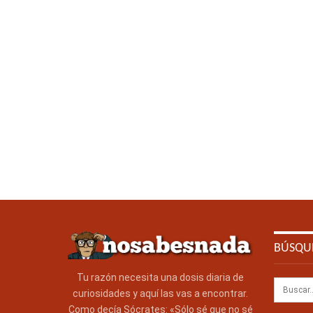
BÚSQU
Tu razón necesita una dosis diaria de
curiosidades y aquí las vas a encontrar.
Como decía Sócrates: «Sólo sé que no sé