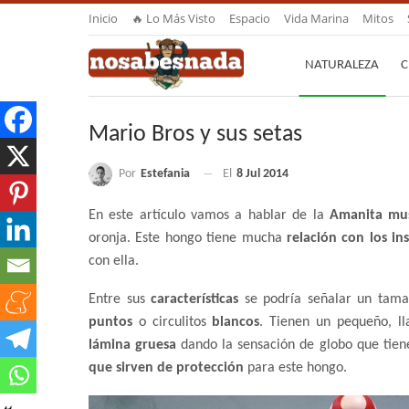
Inicio
🔥 Lo Más Visto
Espacio
Vida Marina
Mitos
NATURALEZA
C
Mario Bros y sus setas
Por
Estefania
El
8 Jul 2014
En este artículo vamos a hablar de la
Amanita mus
oronja. Este hongo tiene mucha
relación con los in
con ella.
Entre sus
características
se podría señalar un tam
puntos
o circulitos
blancos
. Tienen un pequeño, ll
lámina gruesa
dando la sensación de globo que tien
que sirven de protección
para este hongo.