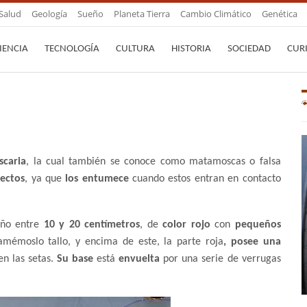
Salud
Geología
Sueño
Planeta Tierra
Cambio Climático
Genética
IENCIA
TECNOLOGÍA
CULTURA
HISTORIA
SOCIEDAD
CUR
caria
, la cual también se conoce como matamoscas o falsa
sectos
, ya que
los entumece
cuando estos entran en contacto
año entre
10 y 20 centímetros
, de
color rojo
con
pequeños
amémoslo tallo, y encima de este, la parte roja
, posee una
en las setas.
Su base
está
envuelta
por una serie de verrugas