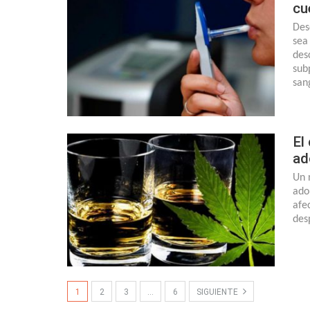
cu
Des
sea
des
sub
san
El
ad
Un 
ado
afe
des
1
2
3
…
6
SIGUIENTE