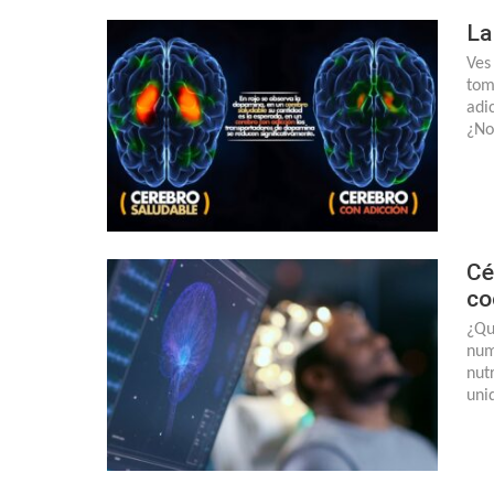
La
Ves
tom
adi
¿No
Cé
co
¿Qu
num
nut
uni