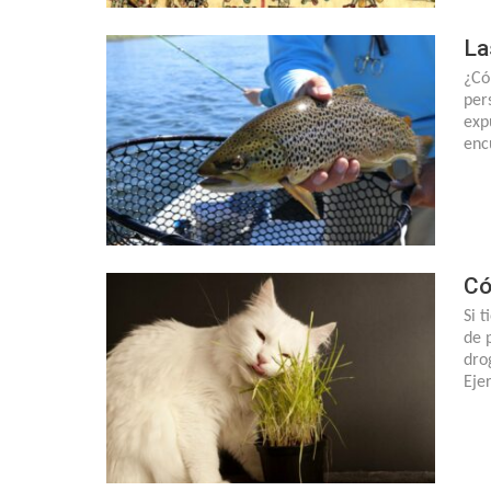
La
¿Có
per
exp
enc
Có
Si 
de 
dro
Eje