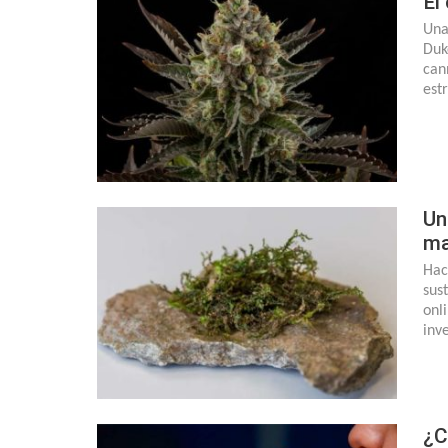
El
Una
Duk
can
est
Un
ma
Hac
sus
onl
inv
¿C