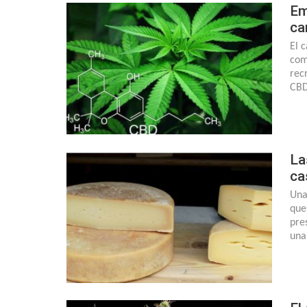
Em
ca
El 
com
rec
CBD
La
ca
Una
que
pre
una