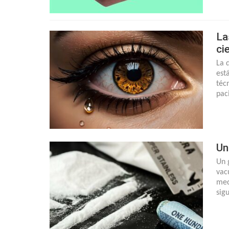
La
ci
La 
est
téc
pac
Un
Un 
vacu
med
sig