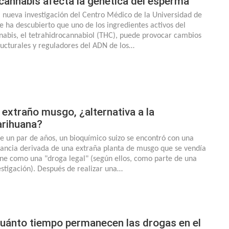
 cannabis afecta la genética del esperma
 nueva investigación del Centro Médico de la Universidad de
e ha descubierto que uno de los ingredientes activos del
nabis, el tetrahidrocannabiol (THC), puede provocar cambios
ructurales y reguladores del ADN de los…
 extraño musgo, ¿alternativa a la
rihuana?
e un par de años, un bioquímico suizo se encontró con una
tancia derivada de una extraña planta de musgo que se vendía
ine como una "droga legal" (según ellos, como parte de una
estigación). Después de realizar una…
uánto tiempo permanecen las drogas en el