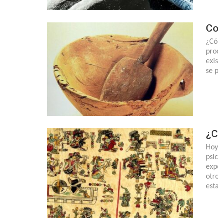
Co
¿Có
pro
exi
se 
¿C
Hoy
psi
exp
otr
est