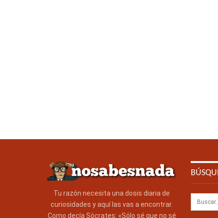
BÚSQU
Tu razón necesita una dosis diaria de
curiosidades y aquí las vas a encontrar.
Como decía Sócrates: «Sólo sé que no sé