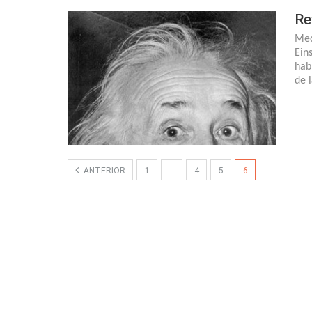
Re
Med
Ein
hab
de 
ANTERIOR
1
…
4
5
6