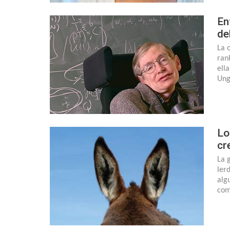
En
de
La 
ran
ell
Ung
Lo
cr
La 
ler
alg
com