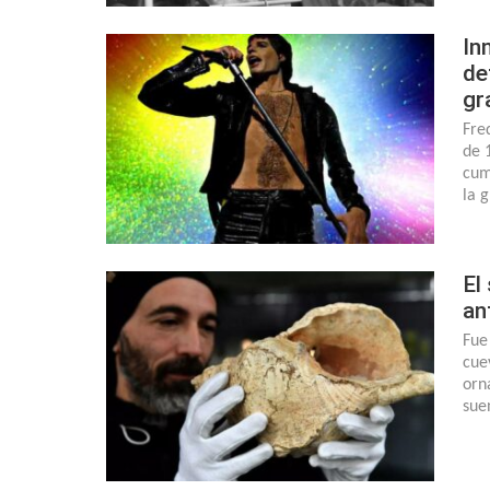
In
de
gr
Fre
de 
cum
la 
El
an
Fue
cue
orn
sue