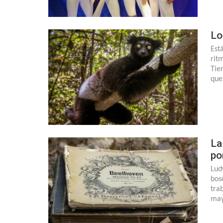
Lo
Est
rit
Tie
que
La
po
Lud
bos
tra
may