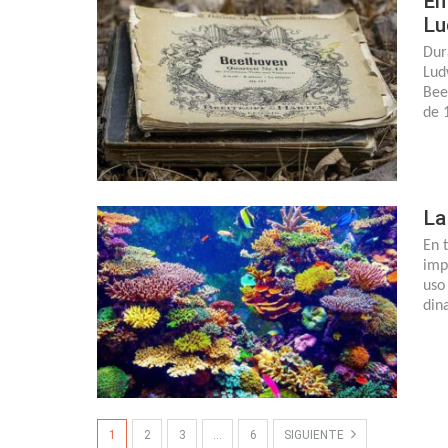
En
Lu
Dur
Lud
Bee
de 
La
En 
imp
uso
din
1
2
3
…
6
SIGUIENTE