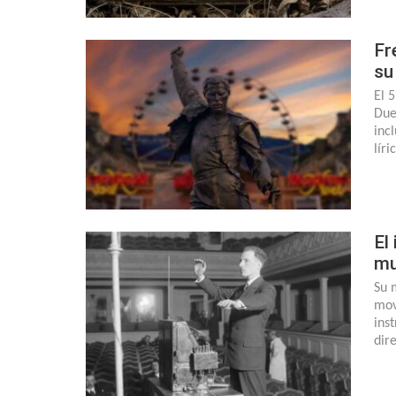
Fr
su
El 
Due
inc
lír
El
m
Su 
mov
ins
dir