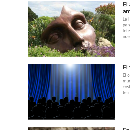
El
am
La 
par
inte
nue
El
El 
mun
cos
ter