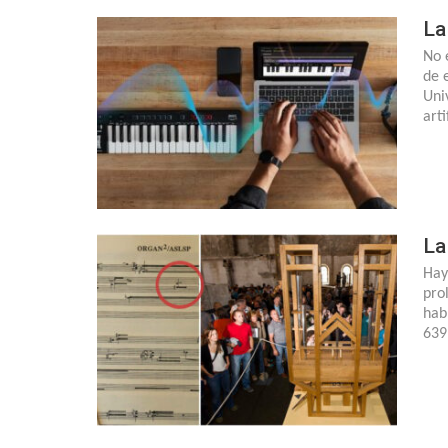
La
No 
de e
Uni
art
La
Hay
pro
hab
639