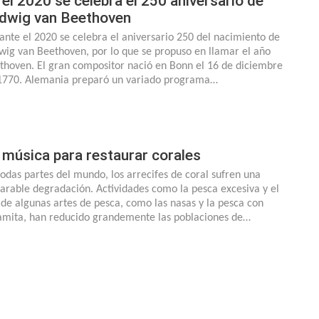
 el 2020 se celebra el 250 aniversario de
dwig van Beethoven
ante el 2020 se celebra el aniversario 250 del nacimiento de
wig van Beethoven, por lo que se propuso en llamar el año
thoven. El gran compositor nació en Bonn el 16 de diciembre
1770. Alemania preparó un variado programa…
 música para restaurar corales
todas partes del mundo, los arrecifes de coral sufren una
arable degradación. Actividades como la pesca excesiva y el
 de algunas artes de pesca, como las nasas y la pesca con
amita, han reducido grandemente las poblaciones de…