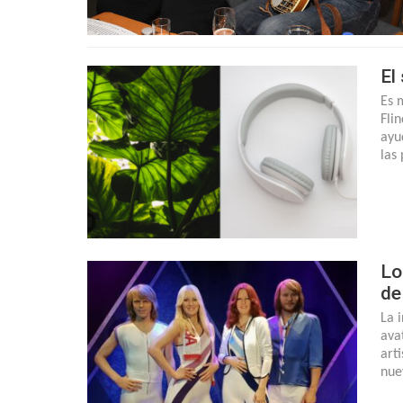
El
Es 
Fli
ayu
las
Lo
de
La 
ava
art
nue