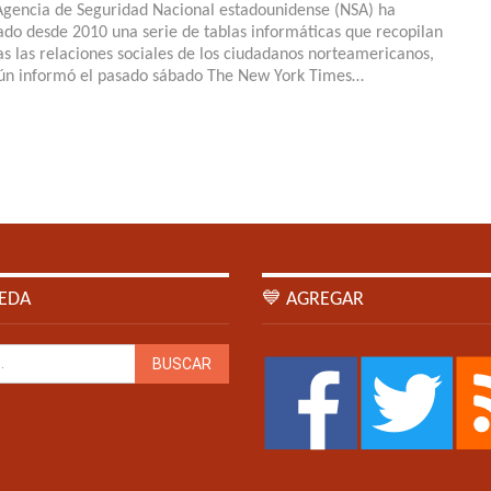
Agencia de Seguridad Nacional estadounidense (NSA) ha
ado desde 2010 una serie de tablas informáticas que recopilan
as las relaciones sociales de los ciudadanos norteamericanos,
ún informó el pasado sábado The New York Times…
EDA
💙 AGREGAR