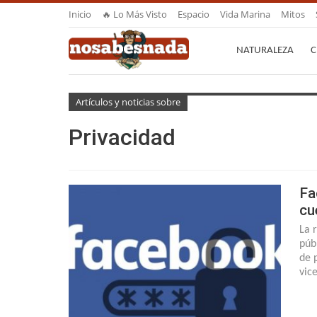
Inicio
🔥 Lo Más Visto
Espacio
Vida Marina
Mitos
NATURALEZA
C
Artículos y noticias sobre
Privacidad
Fa
cu
La 
púb
de 
vic