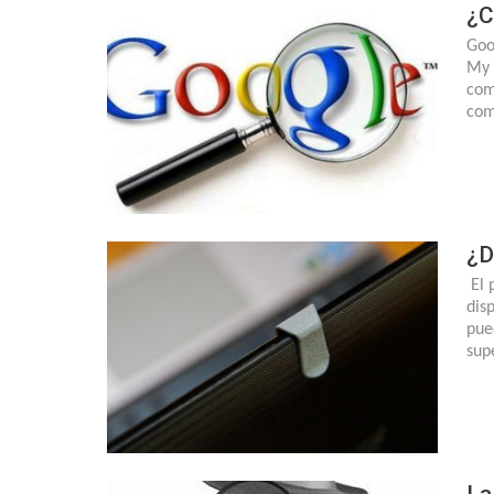
¿C
Goo
My 
com
com
¿D
El 
dis
pue
sup
La