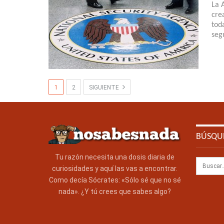
La 
cre
tod
seg
1
2
SIGUIENTE
BÚSQU
Tu razón necesita una dosis diaria de
curiosidades y aquí las vas a encontrar.
Como decía Sócrates: «Sólo sé que no sé
nada». ¿Y tú crees que sabes algo?