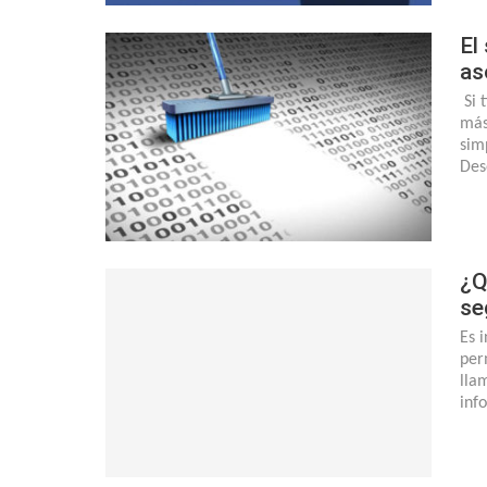
El
as
Si 
más
sim
Des
¿Q
se
Es 
per
lla
inf