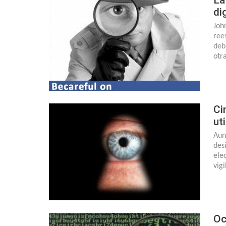
di
Joh
ree
deb
otr
Ci
ut
Aun
des
ele
vig
Oc