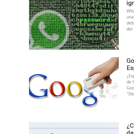
ig
Wha
una
deb
del
Go
Es
¿Es
de 
Goo
“De
¿C
da