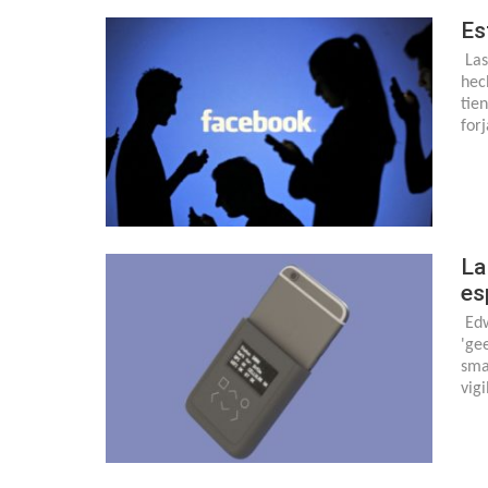
Es
Las
hec
tie
for
La
es
Edw
'ge
sma
vig