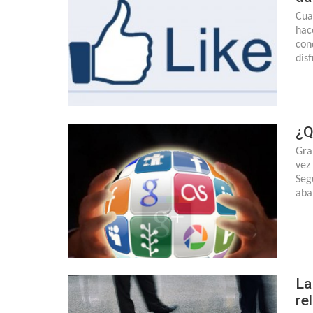
Cua
hac
con
dis
¿Q
Gra
vez 
Seg
aba
La
re