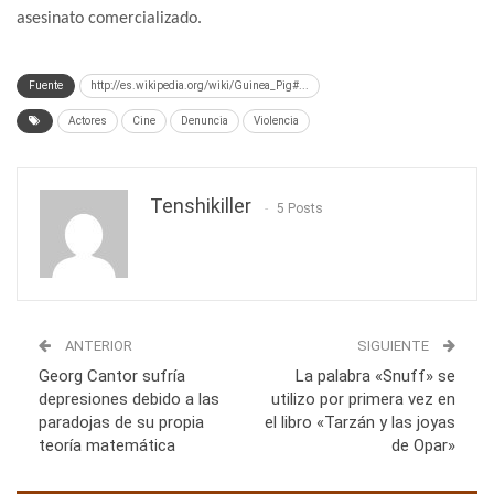
asesinato comercializado.
Fuente
http://es.wikipedia.org/wiki/Guinea_Pig#...
Actores
Cine
Denuncia
Violencia
Tenshikiller
5 Posts
ANTERIOR
SIGUIENTE
Georg Cantor sufría
La palabra «Snuff» se
depresiones debido a las
utilizo por primera vez en
paradojas de su propia
el libro «Tarzán y las joyas
teoría matemática
de Opar»