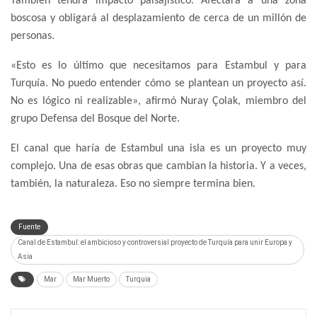
También tendrá impacto paisajístico. Afectará a una zona
boscosa y obligará al desplazamiento de cerca de un millón de
personas.
«Esto es lo último que necesitamos para Estambul y para
Turquía. No puedo entender cómo se plantean un proyecto así.
No es lógico ni realizable», afirmó Nuray Çolak, miembro del
grupo Defensa del Bosque del Norte.
El canal que haría de Estambul una isla es un proyecto muy
complejo. Una de esas obras que cambian la historia. Y a veces,
también, la naturaleza. Eso no siempre termina bien.
Fuente
Canal de Estambul: el ambicioso y controversial proyecto de Turquía para unir Europa y
Asia
Mar
Mar Muerto
Turquia