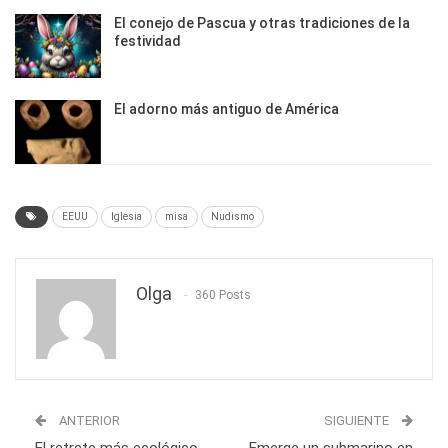
El conejo de Pascua y otras tradiciones de la
festividad
El adorno más antiguo de América
EEUU
Iglesia
misa
Nudismo
Olga
360 Posts
ANTERIOR
SIGUIENTE
El retrete más ecológico
Emerge un submarino en