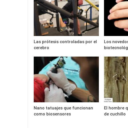
Las prótesis controladas por el
Los novedos
cerebro
biotecnológ
Nano tatuajes que funcionan
El hombre 
como biosensores
de cuchillo