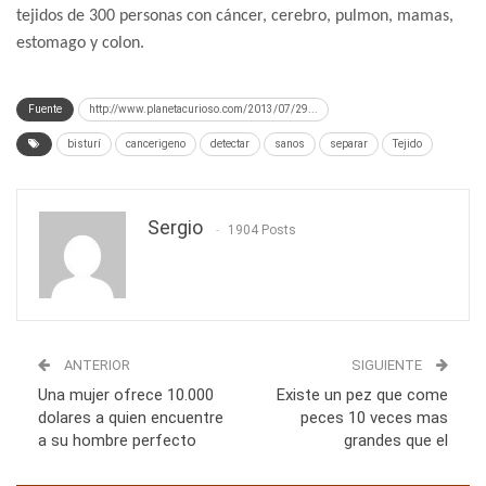
tejidos de 300 personas con cáncer, cerebro, pulmon, mamas,
estomago y colon.
Fuente
http://www.planetacurioso.com/2013/07/29...
bisturí
cancerigeno
detectar
sanos
separar
Tejido
Sergio
1904 Posts
ANTERIOR
SIGUIENTE
Una mujer ofrece 10.000
Existe un pez que come
dolares a quien encuentre
peces 10 veces mas
a su hombre perfecto
grandes que el