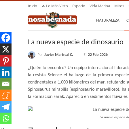
Inicio
🔥 Lo Más Visto
Espacio
Vida Marina
Mitos
NATURALEZA
C
La nueva especie de dinosaurio
Por
Javier Mariscal C.
El
22 Feb 2026
¿Quién lo encontró? Un equipo internacional liderad
la revista Science el hallazgo de la primera espec
continentales a 1.000 kilómetros del mar, refutando
Spinosaurus mirabilis (espinosaurio maravilloso), ha 
la Formación Farak. Apareció en sedimentos fluviales
La nueva especie de