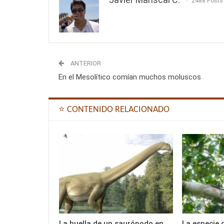
2488 Posts
ANTERIOR
En el Mesolítico comían muchos moluscos
⭐ CONTENIDO RELACIONADO
La huella de un saurópodo en
La especie 