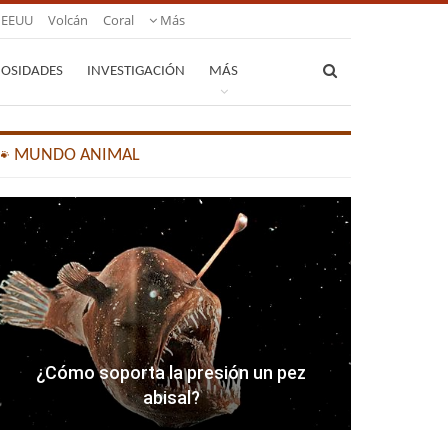
EEUU
Volcán
Coral
Más
IOSIDADES
INVESTIGACIÓN
MÁS
🐾 MUNDO ANIMAL
¿Cómo soporta la presión un pez
abisal?