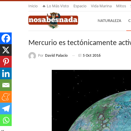
Inicio
🔥 Lo Más Visto
Espacio
Vida Marina
Mitos
NATURALEZA
C
Mercurio es tectónicamente activ
Por
David Palacio
El
5 Oct 2016