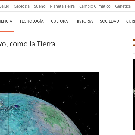
Salud
Geología
Sueño
Planeta Tierra
Cambio Climático
Genética
IENCIA
TECNOLOGÍA
CULTURA
HISTORIA
SOCIEDAD
CUR
o, como la Tierra