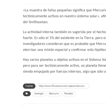
«La muestra de fallas pequeñas significa que Mercurio,
tectónicamente activos en nuestro sistema solar», afi
del Smithsonian.
La actividad interna también es sugerida por el hec
fuerte. Es sólo el 1% del existente en la Tierra, pero 
investigadores consideran que es probable que Mercur
aterrizar una misión espacial y confirmar esta hipótes
Hay varios planetas u objetos activos en el Sistema So
pero para ser tectónicamente activo, un planeta tiene
siendo empujado por fuerzas internas, algo que sólo 
Fuente
http://www.iflscience.com/space/mercury-...
Geología
Mercurio
Planetas