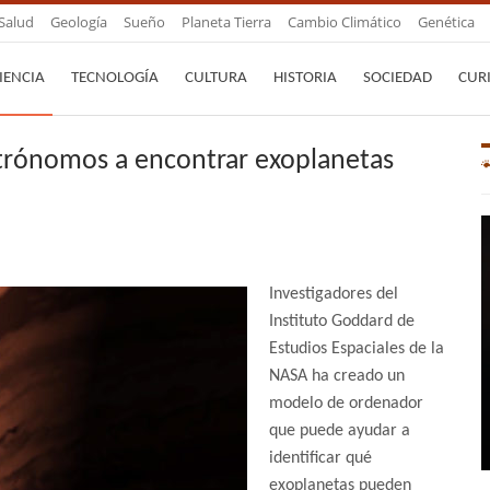
Salud
Geología
Sueño
Planeta Tierra
Cambio Climático
Genética
IENCIA
TECNOLOGÍA
CULTURA
HISTORIA
SOCIEDAD
CUR
trónomos a encontrar exoplanetas
Investigadores del
Instituto Goddard de
Estudios Espaciales de la
NASA ha creado un
modelo de ordenador
que puede ayudar a
identificar qué
exoplanetas pueden