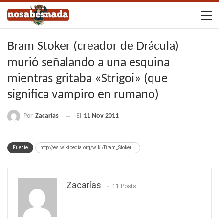
Bram Stoker (creador de Drácula)
murió señalando a una esquina
mientras gritaba «Strigoi» (que
significa vampiro en rumano)
Por
Zacarías
El
11 Nov 2011
Fuente
http://es.wikipedia.org/wiki/Bram_Stoker...
Zacarías
11 Posts