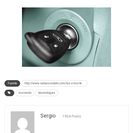
Fuente
http://www.sabiasundato.com/las-cinco-te...
muriendo
teconologias
Sergio
1904 Posts