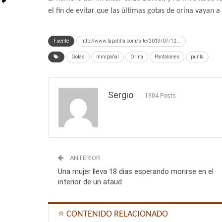
el fin de evitar que las últimas gotas de orina vayan 
Fuente
http://www.lapatilla.com/site/2013/07/12...
Gotas
minipañal
Orina
Pantalones
punta
Sergio
1904 Posts
ANTERIOR
Una mujer lleva 18 dias esperando morirse en el
interior de un ataud
⭐ CONTENIDO RELACIONADO