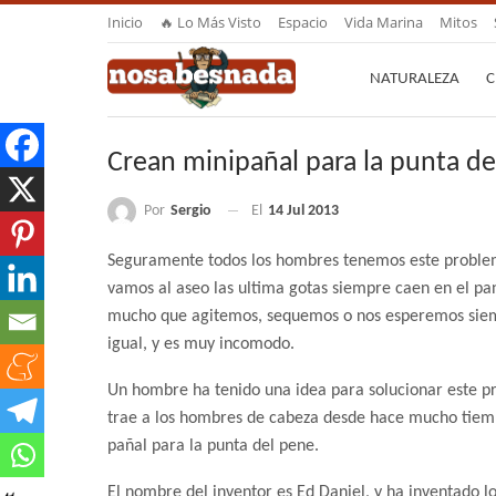
Inicio
🔥 Lo Más Visto
Espacio
Vida Marina
Mitos
NATURALEZA
C
Crean minipañal para la punta d
Por
Sergio
El
14 Jul 2013
Seguramente todos los hombres tenemos este proble
vamos al aseo las ultima gotas siempre caen en el pa
mucho que agitemos, sequemos o nos esperemos sie
igual, y es muy incomodo.
Un hombre ha tenido una idea para solucionar este 
trae a los hombres de cabeza desde hace mucho tiem
pañal para la punta del pene.
El nombre del inventor es Ed Daniel, y ha inventado 