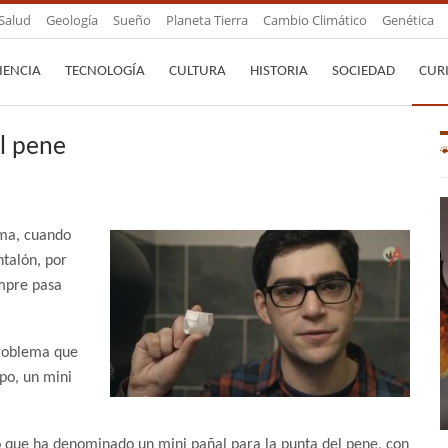
Salud
Geología
Sueño
Planeta Tierra
Cambio Climático
Genética
IENCIA
TECNOLOGÍA
CULTURA
HISTORIA
SOCIEDAD
CUR
el pene
ma, cuando
ntalón, por
mpre pasa
problema que
po, un mini
lo que ha denominado un mini pañal para la punta del pene, con