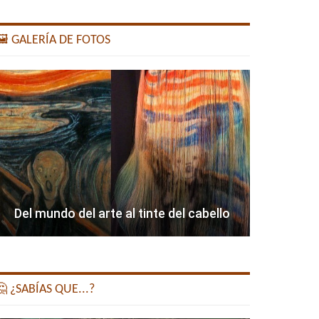
️ GALERÍA DE FOTOS
Del mundo del arte al tinte del cabello
 ¿SABÍAS QUE...?