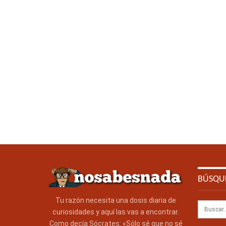
BÚSQU
Tu razón necesita una dosis diaria de
curiosidades y aquí las vas a encontrar.
Como decía Sócrates: «Sólo sé que no sé