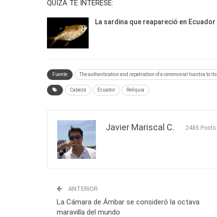
QUIZÁ TE INTERESE:
La sardina que reapareció en Ecuador
Fuente
The authentication and repatriation of a ceremonial tsantsa to it
Cabeza
Ecuador
Reliquia
Javier Mariscal C.
2485 Posts
ANTERIOR
La Cámara de Ámbar se consideró la octava
maravilla del mundo