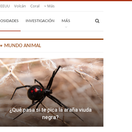
EEUU
Volcán
Coral
Más
IOSIDADES
INVESTIGACIÓN
MÁS
🐾 MUNDO ANIMAL
¿Qué pasa si te pica la araña viuda
negra?