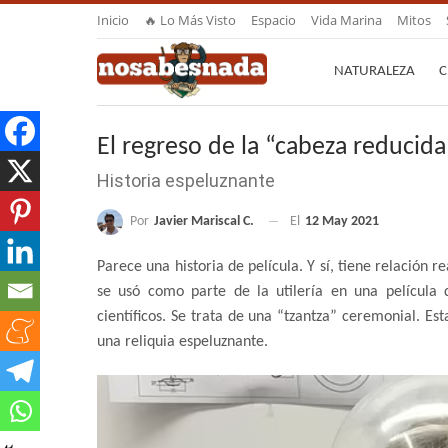
Inicio
🔥 Lo Más Visto
Espacio
Vida Marina
Mitos
NATURALEZA
C
El regreso de la “cabeza reducid
Historia espeluznante
Por
Javier Mariscal C.
El
12 May 2021
Parece una historia de película. Y sí, tiene relación r
se usó como parte de la utilería en una película
científicos. Se trata de una “tzantza” ceremonial. Es
una reliquia espeluznante.