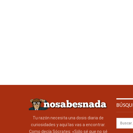
BÚSQU
Tu razón necesita una dosis diaria de
curiosidades y aquí las vas a encontrar.
Como decía Sócrates: «Sólo sé que no sé