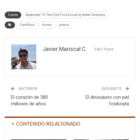
Fuente
September 15: The 32nd First Annual Ig Nobel Ceremony
Científicos
Humor
premio
Javier Mariscal C.
2487 Posts
ANTERIOR
SIGUIENTE
El corazón de 380
El dinosaurio con piel
millones de años
fosilizada
⭐ CONTENIDO RELACIONADO