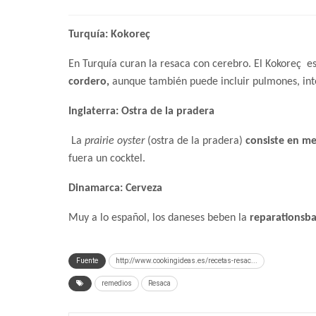
Turquía: Kokoreç
En Turquía curan la resaca con cerebro. El Kokoreç e
cordero,
aunque también puede incluir pulmones, inte
Inglaterra: Ostra de la pradera
La
prairie oyster
(ostra de la pradera)
consiste en me
fuera un cocktel.
Dinamarca: Cerveza
Muy a lo español, los daneses beben la
reparationsba
Fuente
http://www.cookingideas.es/recetas-resac...
remedios
Resaca