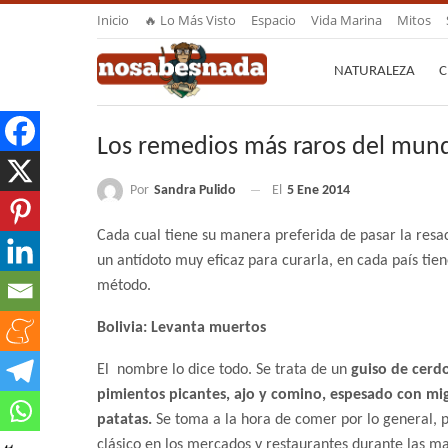
Inicio
🔥 Lo Más Visto
Espacio
Vida Marina
Mitos
NATURALEZA
C
Los remedios más raros del mundo
Por
Sandra Pulido
El
5 Ene 2014
Cada cual tiene su manera preferida de pasar la resac
un antídoto muy eficaz para curarla,
en cada país tien
método.
Bolivia: Levanta muertos
El nombre lo dice todo. Se trata de un
guiso de cerd
pimientos picantes, ajo y comino, espesado con mi
patatas.
Se toma a la hora de comer por lo general, 
clásico en los mercados y restaurantes durante las m