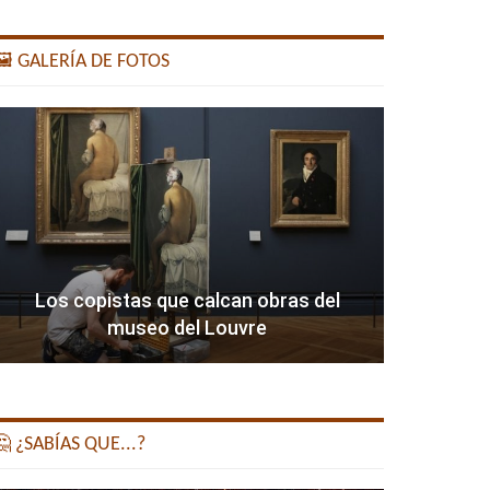
️ GALERÍA DE FOTOS
Los copistas que calcan obras del
museo del Louvre
 ¿SABÍAS QUE...?