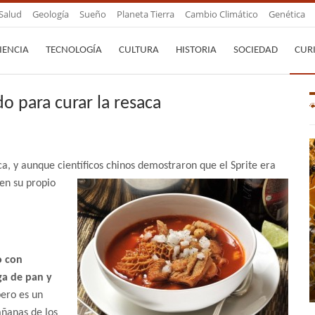
Salud
Geología
Sueño
Planeta Tierra
Cambio Climático
Genética
IENCIA
TECNOLOGÍA
CULTURA
HISTORIA
SOCIEDAD
CUR
 para curar la resaca
a, y aunque científicos chinos demostraron que el Sprite era
en su propio
o con
ga de pan y
pero es un
añanas de los