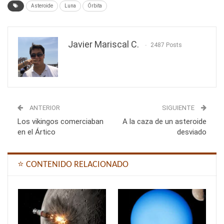
Asteroide
Luna
Órbita
Javier Mariscal C.
2487 Posts
ANTERIOR
SIGUIENTE
Los vikingos comerciaban
A la caza de un asteroide
en el Ártico
desviado
⭐ CONTENIDO RELACIONADO