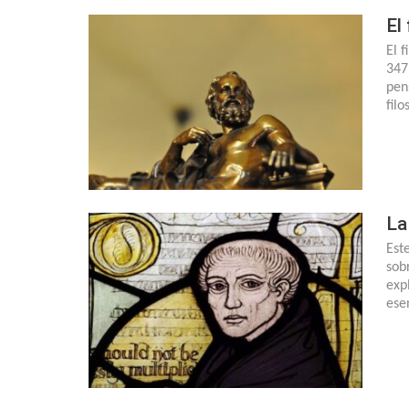
El
El f
347
pen
fil
La
Est
sob
exp
ese