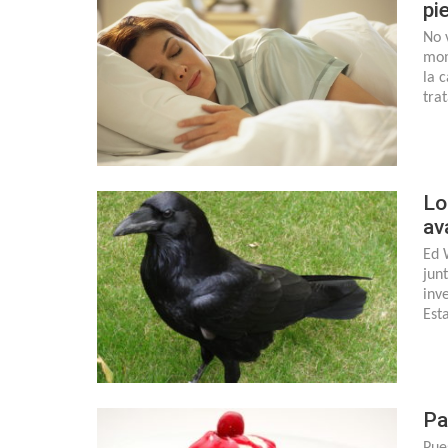
pi
No 
mom
la 
tra
Lo
av
Ed 
jun
inv
Est
Pa
Pue