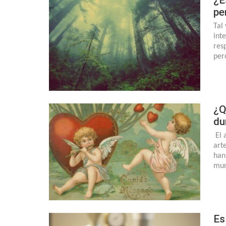
pe
Tal 
int
res
per
¿Q
du
El 
arte
han
mun
Es