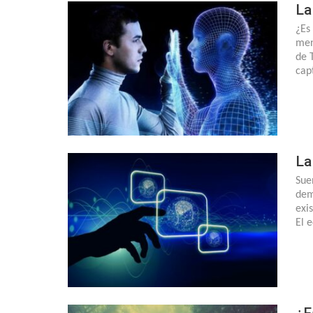
La
¿Es 
men
de 
cap
La
Sue
dem
exi
El 
¿E