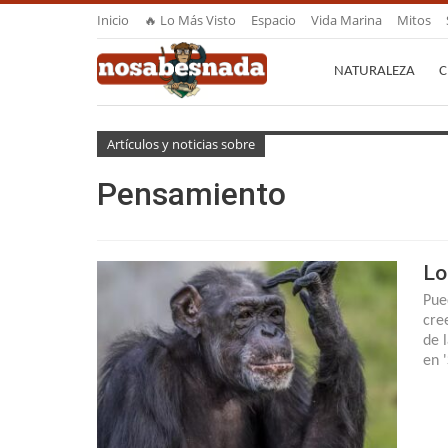
Inicio
🔥 Lo Más Visto
Espacio
Vida Marina
Mitos
NATURALEZA
C
Artículos y noticias sobre
Pensamiento
Lo
Pue
cre
de 
en 