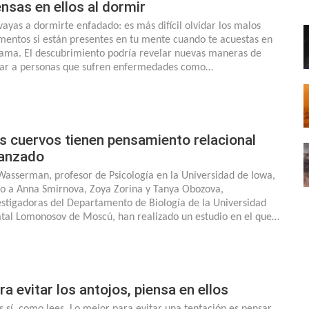
ensas en ellos al dormir
vayas a dormirte enfadado: es más difícil olvidar los malos
entos si están presentes en tu mente cuando te acuestas en
cama. El descubrimiento podría revelar nuevas maneras de
tar a personas que sufren enfermedades como…
s cuervos tienen pensamiento relacional
anzado
Wasserman, profesor de Psicología en la Universidad de Iowa,
to a Anna Smirnova, Zoya Zorina y Tanya Obozova,
estigadoras del Departamento de Biología de la Universidad
atal Lomonosov de Moscú, han realizado un estudio en el que…
ra evitar los antojos, piensa en ellos
s sí, como lees. Lo mejor para evitar una tentación es pensar