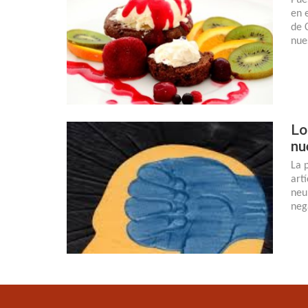
en 
de 
nue
Lo
nu
La 
art
neu
neg