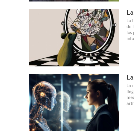
La
Lo 
de 
los
inf
La
La 
lle
med
art