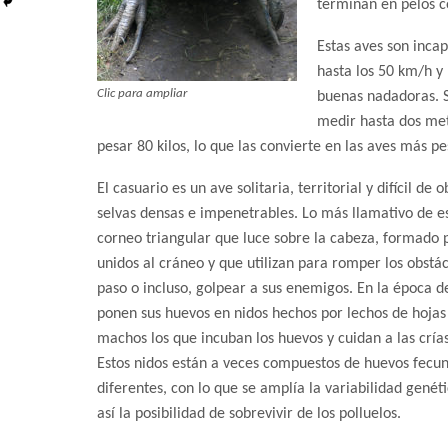
terminan en pelos c
Estas aves son inca
hasta los 50 km/h y
Clic para ampliar
buenas nadadoras. 
medir hasta dos met
pesar 80 kilos, lo que las convierte en las aves más p
El casuario es un ave solitaria, territorial y difícil de
selvas densas e impenetrables. Lo más llamativo de es
corneo triangular que luce sobre la cabeza, formado p
unidos al cráneo y que utilizan para romper los obstá
paso o incluso, golpear a sus enemigos. En la época 
ponen sus huevos en nidos hechos por lechos de hojas 
machos los que incuban los huevos y cuidan a las crí
Estos nidos están a veces compuestos de huevos fecu
diferentes, con lo que se amplía la variabilidad genét
así la posibilidad de sobrevivir de los polluelos.