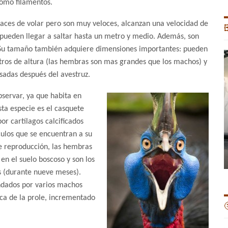
omo filamentos.
paces de volar pero son muy veloces, alcanzan una velocidad de

 pueden llegar a saltar hasta un metro y medio. Además, son
Su tamaño también adquiere dimensiones importantes: pueden
ros de altura (las hembras son mas grandes que los machos) y
esadas después del avestruz.
 observar, ya que habita en
ta especie es el casquete
or cartílagos calcificados
culos que se encuentran a su
de reproducción, las hembras
en el suelo boscoso y son los
as (durante nueve meses).
ndados por varios machos
ica de la prole, incrementado
