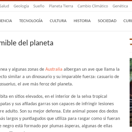
Salud
Geología
Sueño
Planeta Tierra
Cambio Climático
Genética
IENCIA
TECNOLOGÍA
CULTURA
HISTORIA
SOCIEDAD
CUR
mible del planeta
inea y algunas zonas de
Australia
albergan un ave que llama la
cto similar a un dinosaurio y su imparable fuerza: casuario de
asuarius
, el ave más feroz del planeta.
ta en sitios elevados, en el interior de la selva tropical
 patas y sus afiladas garras son capaces de infringir lesiones
e adulto. Son su mejor defensa. Este animal posee dos dedos
más largos y puntiagudos que utiliza para rasgar como si fueran
je negro está formado por plumas ásperas, algunas de ellas