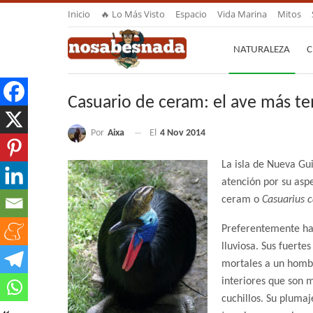
Inicio
🔥 Lo Más Visto
Espacio
Vida Marina
Mitos
NATURALEZA
C
Casuario de ceram: el ave más te
Por
Aixa
El
4 Nov 2014
La isla de Nueva Gu
atención por su aspe
ceram o
Casuarius c
Preferentemente habi
lluviosa. Sus fuertes
mortales a un hombr
interiores que son 
cuchillos. Su pluma