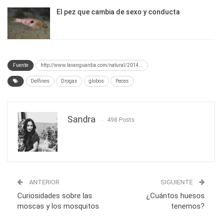
El pez que cambia de sexo y conducta
Fuente
http://www.lavanguardia.com/natural/2014...
Delfines
Drogas
globos
Peces
Sandra
498 Posts
ANTERIOR
SIGUIENTE
Curiosidades sobre las
¿Cuántos huesos
moscas y los mosquitos
tenemos?