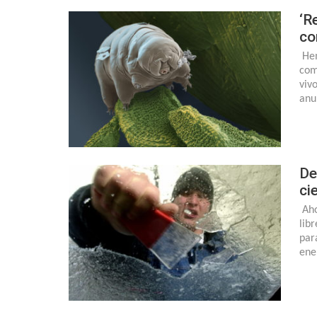
‘R
co
Hem
com
viv
anu
De
ci
Aho
lib
par
ene