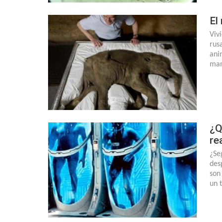
El
Viv
rus
ani
mam
¿Q
re
¿Se
des
son
un 