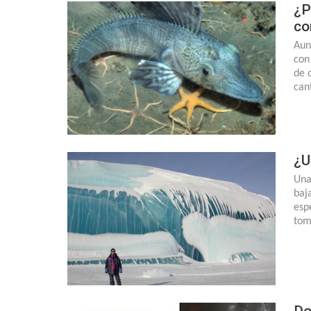
¿P
co
Aun
con
de 
can
¿U
Una
baj
esp
tom
Do