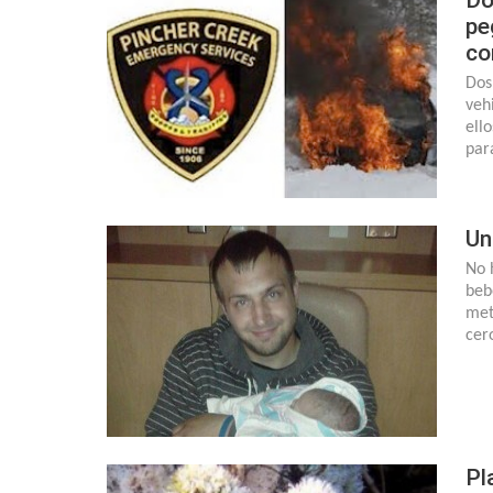
pe
co
Dos
veh
ell
par
Un
No 
beb
met
cer
Pl