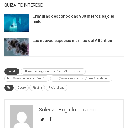
QUIZÁ TE INTERESE:
Criaturas desconocidas 900 metros bajo el
hielo
Las nuevas especies marinas del Atlántico
Fuente
http://aquamagazine.com/pools/the-deepes...
http://www.millepini.it/eng/...
http://www.news.com.au/travel/travel-ide...
Buceo
Piscina
Profundidad
Soledad Bogado
12 Posts