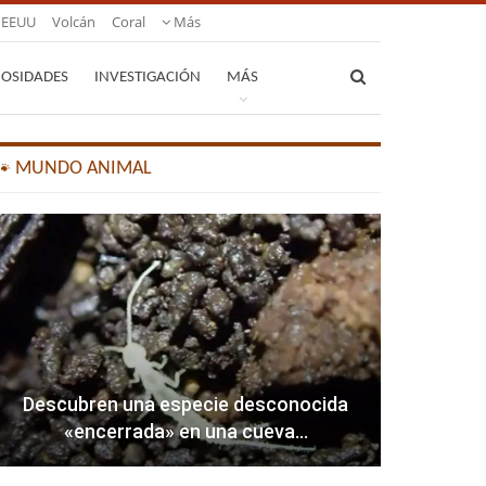
EEUU
Volcán
Coral
Más
IOSIDADES
INVESTIGACIÓN
MÁS
🐾 MUNDO ANIMAL
Descubren una especie desconocida
«encerrada» en una cueva…