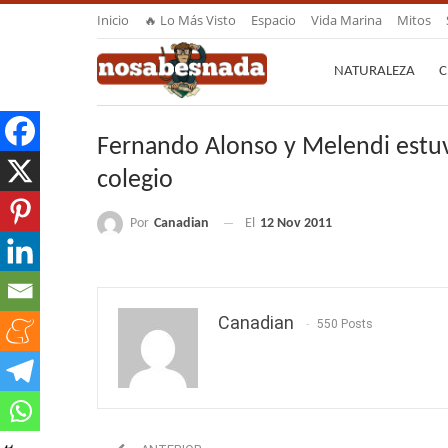
Inicio
🔥 Lo Más Visto
Espacio
Vida Marina
Mitos
NATURALEZA
C
Fernando Alonso y Melendi estuv
colegio
Por
Canadian
El
12 Nov 2011
Canadian
550 Posts