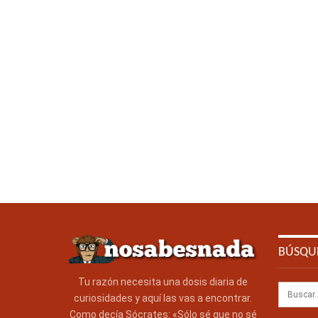
BÚSQU
Tu razón necesita una dosis diaria de
curiosidades y aquí las vas a encontrar.
Como decía Sócrates: «Sólo sé que no sé