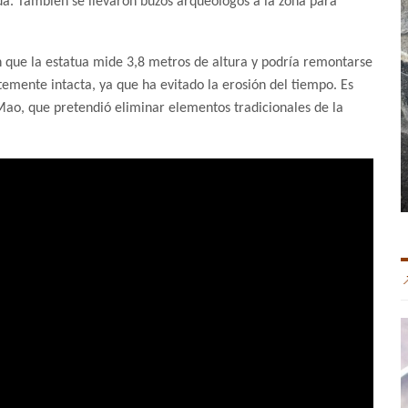
tua. También se llevaron buzos arqueólogos a la zona para
n que la estatua mide 3,8 metros de altura y podría remontarse
emente intacta, ya que ha evitado la erosión del tiempo. Es
Mao, que pretendió eliminar elementos tradicionales de la