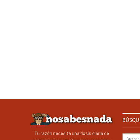
BÚSQU
Tu razón necesita una dosis diaria de