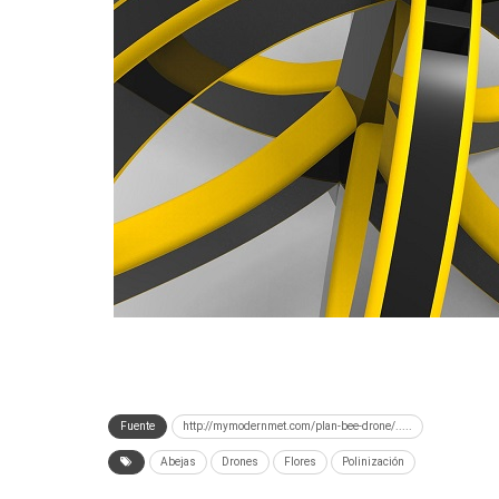
Fuente
http://mymodernmet.com/plan-bee-drone/.....
Abejas
Drones
Flores
Polinización