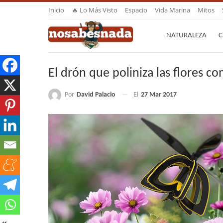
Inicio
🔥 Lo Más Visto
Espacio
Vida Marina
Mitos
NATURALEZA
C
El drón que poliniza las flores co
Por
David Palacio
El
27 Mar 2017