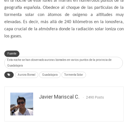
en la noche de este lunes al martes en numerosos puntos de la
geografía española. Obedece al choque de las partículas de la
tormenta solar con átomos de oxígeno a altitudes muy
elevadas. Es decir, más allá de 240 kilómetros en la ionosfera,
capa crucial de la atmósfera donde la radiación solar ioniza con
los gases.
Fuente
Esta noche se han observado auroras boreales en varios puntos de la provincia de
Guadalajara
Aurora Boreal
Guadalajara
Tormenta Solar
Javier Mariscal C.
2490 Posts