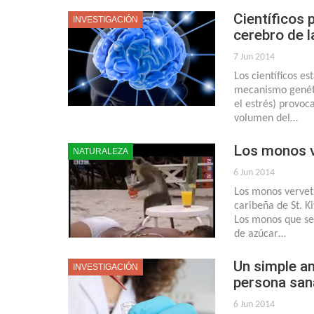
Científicos 
INVESTIGACIÓN
cerebro de 
7 Jun 2014
Los científicos e
mecanismo genéti
el estrés) provo
volumen del…
Los monos v
NATURALEZA
6 Jun 2014
Los monos vervets
caribeña de St. Ki
Los monos que se
de azúcar…
Un simple an
INVESTIGACIÓN
persona san
6 Jun 2014