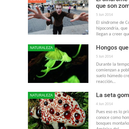
que son zom
5 Jun 2014
El síndrome de C
hipocondría, que
llegan a creer qu
Hongos que 
NATURALEZA
5 Jun 2014
Durante la tempor
comienzan a pobla
suelo húmedo cre
reacción…
La seta gom
NATURALEZA
4 Jun 2014
Pues eso es lo pr
conoce como hong
bosques montañoso