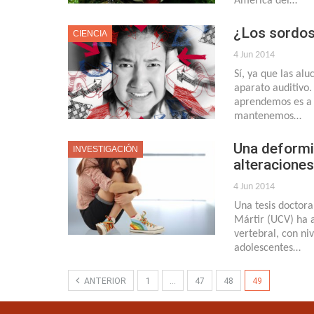
América del…
¿Los sordos
CIENCIA
4 Jun 2014
Sí, ya que las al
aparato auditivo.
aprendemos es a 
mantenemos…
Una deformi
INVESTIGACIÓN
alteracione
4 Jun 2014
Una tesis doctora
Mártir (UCV) ha a
vertebral, con ni
adolescentes…
ANTERIOR
1
…
47
48
49