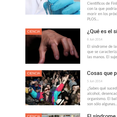
Científicos de Fi
con la que podrí
morir en los próx
PLOS…
¿Qué es el s
CIENCIA
6 Jun 2014
El síndrome de l
que se caracteriz
las manos. El suj
Cosas que p
CIENCIA
5 Jun 2014
¿Sabes qué suce
alcohol, desenca
organismo. El balb
son sólo algunas
El síndrome
CIENCIA