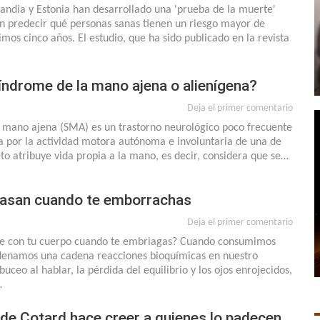
nlandia y Estonia han desarrollado una 'prueba de la muerte'
an predecir qué personas sanas tienen un riesgo mayor de
imos cinco años. El estudio, que ha sido publicado en la revista
índrome de la mano ajena o alienígena?
Deja el primer comentario
a mano ajena (SMA) es un trastorno neurológico poco frecuente
a por la actividad motora autónoma e involuntaria de una de
eto atribuye vida propia a la mano, es decir, considera que se…
asan cuando te emborrachas
Deja el primer comentario
de con tu cuerpo cuando te embriagas? Cuando consumimos
denamos una cadena reacciones bioquímicas en nuestro
uceo al hablar, la pérdida del equilibrio y los ojos enrojecidos,
…
 de Cotard hace creer a quienes lo padecen