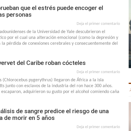
prueban que el estrés puede encoger el
las personas
Deja el primer comentario
stadounidenses de la Universidad de Yale descubrieron el
co por el cual una alteración emocional (como la depresión y
ca la pérdida de conexiones cerebrales y consecuentemente del
ervet del Caribe roban cócteles
Deja el primer comentario
 (Chlorocebus pygerythrus) llegaron de África a la isla
tts junto con esclavos de la industria del ron hace 300 años.
 escaparon, adquirieron su gusto por el alcohol comiendo caña
álisis de sangre predice el riesgo de una
a de morir en 5 años
Deja el primer comentario