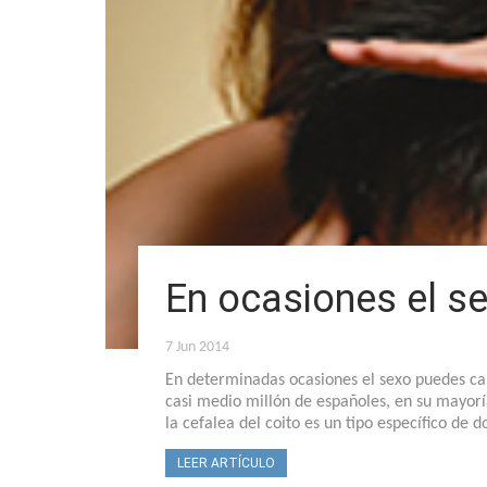
En ocasiones el s
7 Jun 2014
En determinadas ocasiones el sexo puedes cau
casi medio millón de españoles, en su mayoría
la cefalea del coito es un tipo específico de 
LEER ARTÍCULO