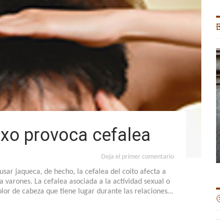

exo provoca cefalea
Deja el primer comentario
sar jaqueca, de hecho, la cefalea del coito afecta a
 varones. La cefalea asociada a la actividad sexual o
dolor de cabeza que tiene lugar durante las relaciones…
