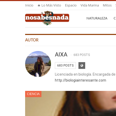
Inicio
🔥 Lo Más Visto
Espacio
Vida Marina
Mitos
NATURALEZA
C
AUTOR
AIXA
683 POSTS
683 POSTS
Licenciada en biología. Encargada de
http://biologiainteresante.com
CIENCIA