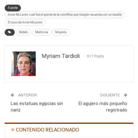
Fuente
Anne McLaren: cuál fue el aporte de la científica que Google recuerda con un doodle
El caso de Anne McLaren
Bebés
Medicina
Mujeres
Myriam Tardioli
917 Posts
ANTERIOR
SIGUIENTE
Las estatuas egipcias sin
El agujero más pequeño
nariz
registrado
⭐ CONTENIDO RELACIONADO