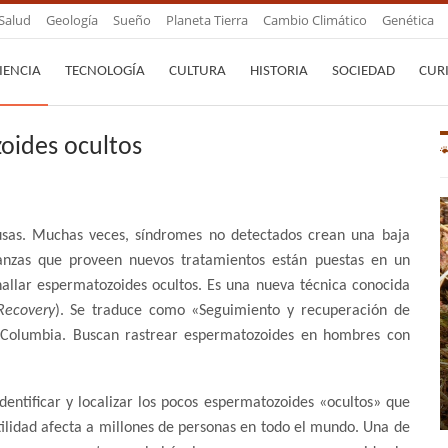
Salud
Geología
Sueño
Planeta Tierra
Cambio Climático
Genética
IENCIA
TECNOLOGÍA
CULTURA
HISTORIA
SOCIEDAD
CUR
zoides ocultos
ausas. Muchas veces, síndromes no detectados crean una baja
ranzas que proveen nuevos tratamientos están puestas en un
hallar espermatozoides ocultos. Es una nueva técnica conocida
Recovery
). Se traduce como «Seguimiento y recuperación de
e Columbia. Buscan rastrear espermatozoides en hombres con
a identificar y localizar los pocos espermatozoides «ocultos» que
tilidad afecta a millones de personas en todo el mundo. Una de