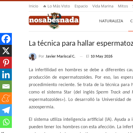
Inicio
🔥 Lo Más Visto
Espacio
Vida Marina
Mitos
NATURALEZA
C
La técnica para hallar espermato
Por
Javier Mariscal C.
El
10 May 2026
La infertilidad en hombres se debe a diferentes c
producción de espermatozoides. Por eso, las espe
procedimiento reciente. Se trata de la técnica para 
como el sistema Star (del inglés
Sperm Track and 
espermatozoides»). Lo desarrolló la Universidad d
azoospermia.
El sistema utiliza inteligencia artificial (IA). Ayuda 
pueden tener los hombres con esta afección. La infer