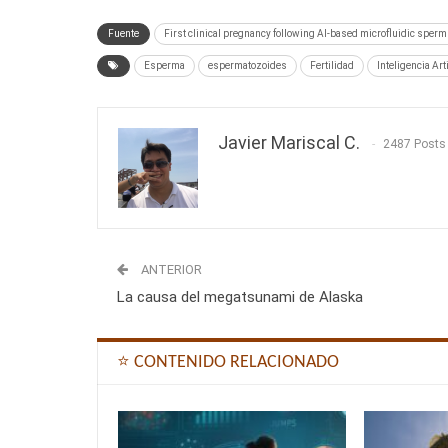
Fuente
First clinical pregnancy following AI-based microfluidic sperm
Esperma
espermatozoides
Fertilidad
Inteligencia Arti
Javier Mariscal C.
2487 Posts
ANTERIOR
La causa del megatsunami de Alaska
⭐ CONTENIDO RELACIONADO