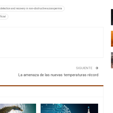
 detection and recovery in non-obstructive azoospermia
ficial
SIGUIENTE
La amenaza de las nuevas temperaturas récord