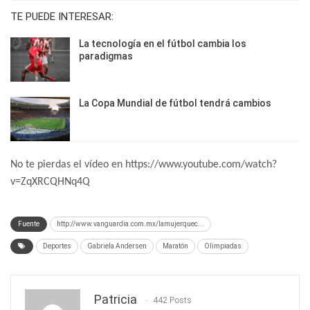
TE PUEDE INTERESAR:
La tecnología en el fútbol cambia los
paradigmas
La Copa Mundial de fútbol tendrá cambios
No te pierdas el vídeo en https://www.youtube.com/watch?
v=ZqXRCQHNq4Q
Fuente
http://www.vanguardia.com.mx/lamujerquec...
Deportes
Gabriela Andersen
Maratón
Olimpiadas
Patricia
442 Posts