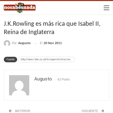
J.K.Rowling es más rica que Isabel II,
Reina de Inglaterra
Por
Augusto
El
20 Nov 2011
Fuente
http://news.bbc.co.uk/hi/spanish/misc/ne...
Augusto
62 Posts
ANTERIOR
SIGUIENTE