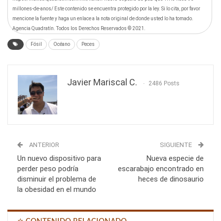
millones-de-anos/ Este contenido se encuentra protegido por la ley. Si lo cita, por favor
mencione la fuente y haga un enlace a la nota original de donde usted lo ha tomado.
Agencia Quadratín. Todos los Derechos Reservados © 2021.
Fósil
Océano
Peces
Javier Mariscal C.
2486 Posts
ANTERIOR
SIGUIENTE
Un nuevo dispositivo para
Nueva especie de
perder peso podría
escarabajo encontrado en
disminuir el problema de
heces de dinosaurio
la obesidad en el mundo