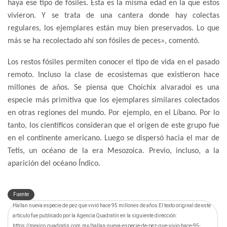
haya ese tipo de fósiles. Esta es la misma edad en la que estos
vivieron. Y se trata de una cantera donde hay colectas
regulares, los ejemplares están muy bien preservados. Lo que
más se ha recolectado ahí son fósiles de peces», comentó.
Los restos fósiles permiten conocer el tipo de vida en el pasado
remoto. Incluso la clase de ecosistemas que existieron hace
millones de años. Se piensa que Choichix alvaradoi es una
especie más primitiva que los ejemplares similares colectados
en otras regiones del mundo. Por ejemplo, en el Líbano. Por lo
tanto, los científicos consideran que el origen de este grupo fue
en el continente americano. Luego se dispersó hacia el mar de
Tetis, un océano de la era Mesozoica. Previo, incluso, a la
aparición del océano Índico.
Fuente
Hallan nueva especie de pez que vivió hace 95 millones de años El texto original de este
artículo fue publicado por la Agencia Quadratín en la siguiente dirección:
https://mexico.quadratin.com.mx/hallan-nueva-especie-de-pez-que-vivio-hace-95-