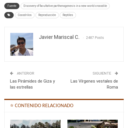
Fuente
Discovery of facultative parthenogenesis in a new world crocodile
Cocodrilos
Reproducción
Reptiles
Javier Mariscal C.
2487 Posts
ANTERIOR
SIGUIENTE
Las Pirámides de Giza y
Las Vírgenes vestales de
las estrellas
Roma
⭐ CONTENIDO RELACIONADO