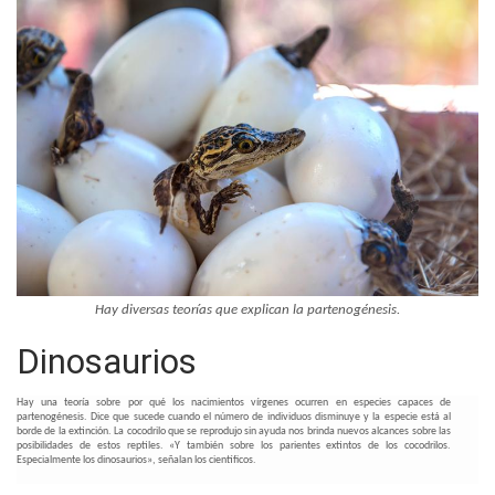
Hay diversas teorías que explican la partenogénesis.
Dinosaurios
Hay una teoría sobre por qué los nacimientos vírgenes ocurren en especies capaces de
partenogénesis. Dice que sucede cuando el número de individuos disminuye y la especie está al
borde de la extinción. La cocodrilo que se reprodujo sin ayuda nos brinda nuevos alcances sobre las
posibilidades de estos reptiles. «Y también sobre los parientes extintos de los cocodrilos.
Especialmente los dinosaurios», señalan los científicos.