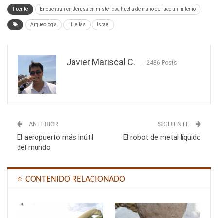
Fuente
Encuentran en Jerusalén misteriosa huella de mano de hace un milenio
Arqueología
Huellas
Israel
Javier Mariscal C.
2486 Posts
ANTERIOR
SIGUIENTE
El aeropuerto más inútil
El robot de metal líquido
del mundo
⭐ CONTENIDO RELACIONADO