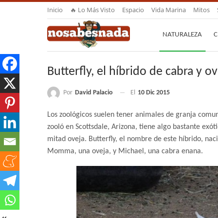
Inicio
🔥 Lo Más Visto
Espacio
Vida Marina
Mitos
NATURALEZA
C
Butterfly, el híbrido de cabra y ov
Por
David Palacio
El
10 Dic 2015
Los zoológicos suelen tener animales de granja comun
zooló en Scottsdale, Arizona, tiene algo bastante exóti
mitad oveja. Butterfly, el nombre de este híbrido, naci
Momma, una oveja, y Michael, una cabra enana.