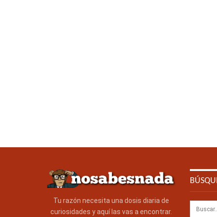
BÚSQU
Tu razón necesita una dosis diaria de
curiosidades y aquí las vas a encontrar.