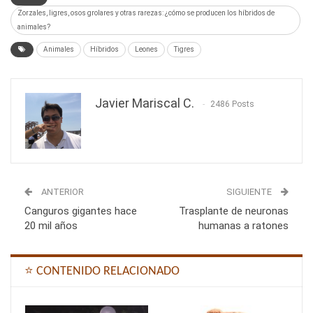
Zorzales, ligres, osos grolares y otras rarezas: ¿cómo se producen los híbridos de
animales?
Animales
Híbridos
Leones
Tigres
Javier Mariscal C.
2486 Posts
ANTERIOR
SIGUIENTE
Canguros gigantes hace
Trasplante de neuronas
20 mil años
humanas a ratones
⭐ CONTENIDO RELACIONADO