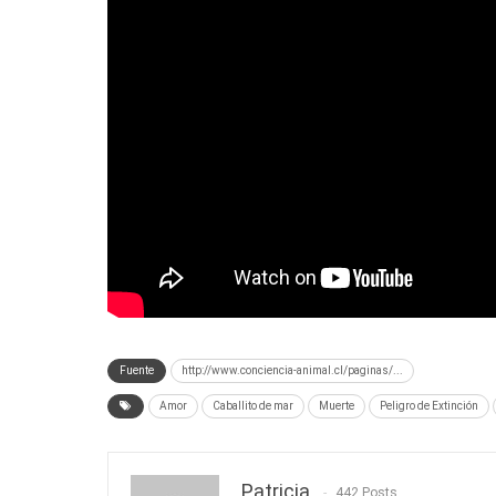
Fuente
http://www.conciencia-animal.cl/paginas/...
Amor
Caballito de mar
Muerte
Peligro de Extinción
Patricia
442 Posts