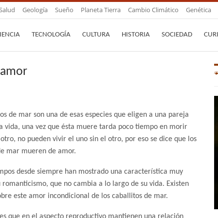
Salud
Geología
Sueño
Planeta Tierra
Cambio Climático
Genética
IENCIA
TECNOLOGÍA
CULTURA
HISTORIA
SOCIEDAD
CUR
 amor
tos de mar son una de esas especies que eligen a una pareja
la vida, una vez que ésta muere tarda poco tiempo en morir
otro, no pueden vivir el uno sin el otro, por eso se dice que los
 de mar mueren de amor.
mpos desde siempre han mostrado una característica muy
u romanticismo, que no cambia a lo largo de su vida. Existen
bre este amor incondicional de los caballitos de mar.
es que en el aspecto reproductivo mantienen una relación