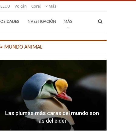
EEUU
Volcán
Coral
Más
IOSIDADES
INVESTIGACIÓN
MÁS
🐾 MUNDO ANIMAL
Las plumas más caras del mundo son
las del eider