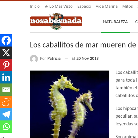
Inicio
🔥 Lo Más Visto
Espacio
Vida Marina
Mitos
NATURALEZA
C
Los caballitos de mar mueren de
Por
Patricia
El
20 Nov 2013
Los caballi
para toda 
también el 
caballitos
Los hipoca
peculiar, s
leyendas so
Son animal