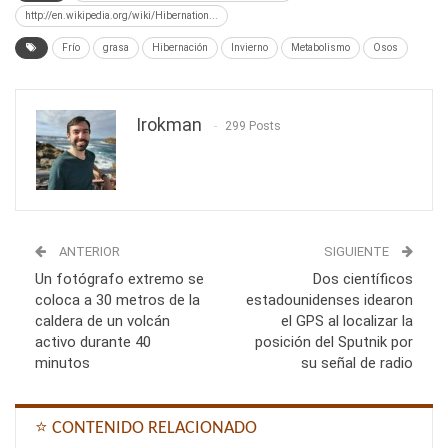
http://en.wikipedia.org/wiki/Hibernation...
Frío
grasa
Hibernación
Invierno
Metabolismo
Osos
Irokman
299 Posts
ANTERIOR
SIGUIENTE
Un fotógrafo extremo se
Dos científicos
coloca a 30 metros de la
estadounidenses idearon
caldera de un volcán
el GPS al localizar la
activo durante 40
posición del Sputnik por
minutos
su señal de radio
⭐ CONTENIDO RELACIONADO