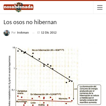
Los osos no hibernan
Por
Irokman
El
12 Dic 2012