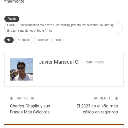
finalmente.
Fuente
FOUND: Iridescent blind mole with superhearing powers rediscovered ‘swimming’
through sand dunes of South Africa
Animales
esconder
topo
Javier Mariscal C.
2487 Posts
ANTERIOR
SIGUIENTE
Charles Chaplin y sus
El 2023 es el año más
Frases Más Célebres
cálido en registros