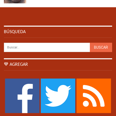
BÚSQUEDA
💙 AGREGAR