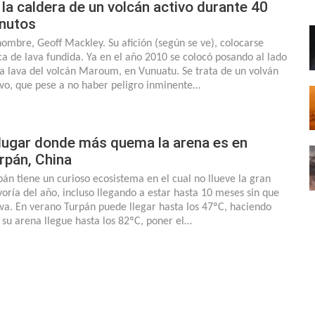
 la caldera de un volcán activo durante 40
nutos
nombre, Geoff Mackley. Su afición (según se ve), colocarse
ca de lava fundida. Ya en el año 2010 se colocó posando al lado
la lava del volcán Maroum, en Vunuatu. Se trata de un volván
ivo, que pese a no haber peligro inminente…
 lugar donde más quema la arena es en
rpán, China
pán tiene un curioso ecosistema en el cual no llueve la gran
oría del año, incluso llegando a estar hasta 10 meses sin que
eva. En verano Turpán puede llegar hasta los 47ºC, haciendo
 su arena llegue hasta los 82ºC, poner el…