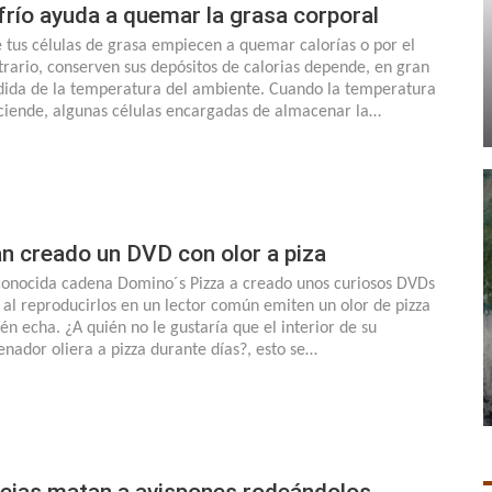
 frío ayuda a quemar la grasa corporal
 tus células de grasa empiecen a quemar calorías o por el
trario, conserven sus depósitos de calorias depende, en gran
ida de la temperatura del ambiente. Cuando la temperatura
ciende, algunas células encargadas de almacenar la…
n creado un DVD con olor a piza
conocida cadena Domino´s Pizza a creado unos curiosos DVDs
 al reproducirlos en un lector común emiten un olor de pizza
ién echa. ¿A quién no le gustaría que el interior de su
enador oliera a pizza durante días?, esto se…
ejas matan a avispones rodeándolos,