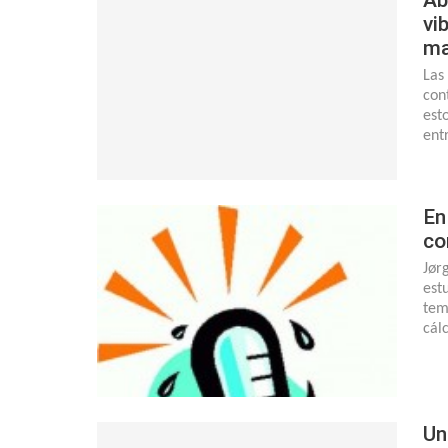
vi
ma
Las
con
est
ent
En
co
Jør
est
tem
cál
Un