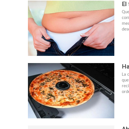
El
Que
con
med
des
Ha
La 
que
rec
ord
Ab