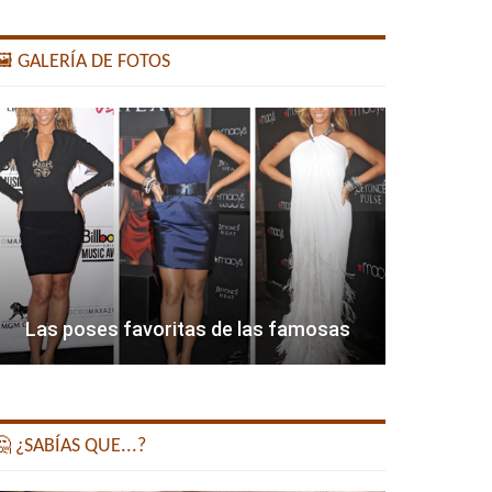
️ GALERÍA DE FOTOS
Las poses favoritas de las famosas
 ¿SABÍAS QUE...?