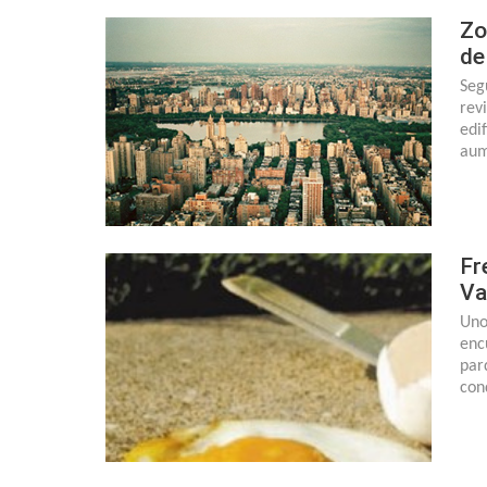
Zo
de
Seg
rev
edi
aum
Fr
Va
Uno
enc
par
con