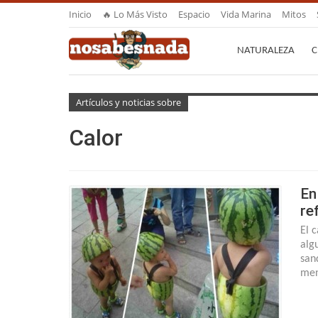
Inicio
🔥 Lo Más Visto
Espacio
Vida Marina
Mitos
NATURALEZA
C
Artículos y noticias sobre
Calor
En
re
El 
alg
san
men