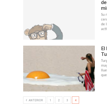
de
mi
Su 
cer
de 
act
El
Tu
Tur
may
llu
que
ANTERIOR
1
2
3
4