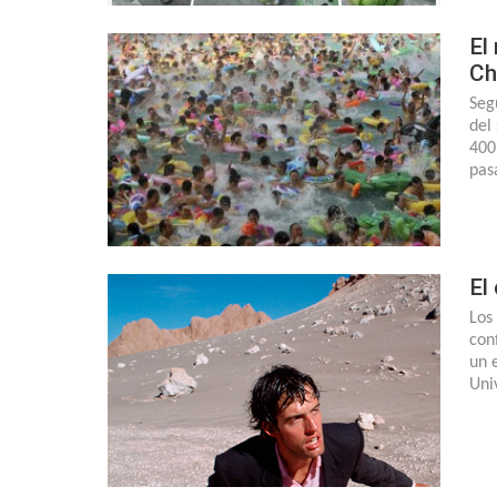
El
Ch
Seg
del
400
pas
El
Los
con
un 
Uni