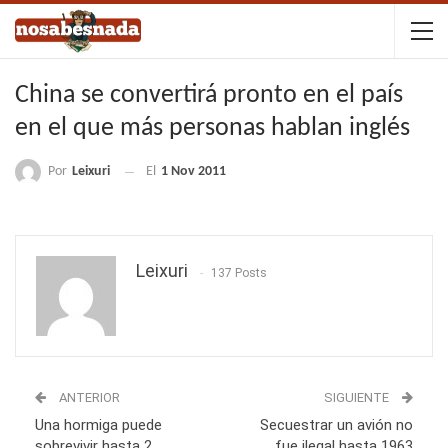
China se convertirá pronto en el país
en el que más personas hablan inglés
Por
Leixuri
El
1 Nov 2011
Leixuri
137 Posts
ANTERIOR
SIGUIENTE
Una hormiga puede
Secuestrar un avión no
sobrevivir hasta 2
fue ilegal hasta 1963