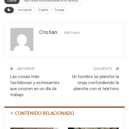
Fuente
http://www.muyinteresante.es/el-ranking-...
corrupción
España
Europa
Cristian
448 Posts
ANTERIOR
SIGUIENTE
Las cosas más
Un hombre se planchó la
fastidiosas y estresantes
oreja confundiendo la
que ocurren en un día de
plancha con el telefono
trabajo
⭐ CONTENIDO RELACIONADO